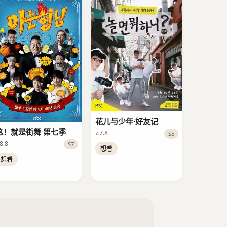
花儿与少年·好友记
这！就是街舞 第七季
⭐7.8
S5
8.8
S7
想看
想看