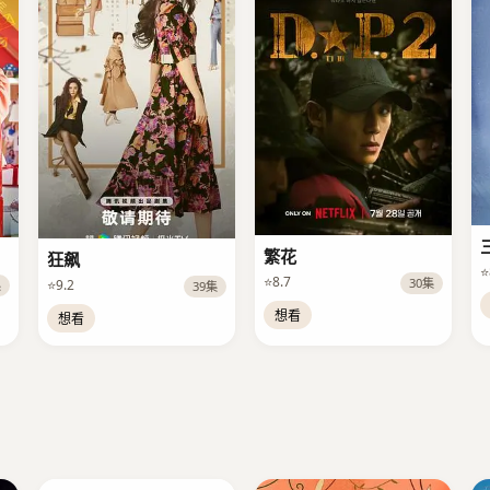
繁花
狂飙
⭐
⭐8.7
30集
⭐9.2
集
39集
想看
想看