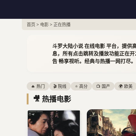
首页 > 电影 > 正在热播
斗罗大陆小说 在线电影 平台，提供
息，所有点击跳转及播放功能正在开发
告 畅享视听。经典与热播一网打尽。
🔥 热门
🎬 院线
⭐ 高分
📺 国产
🌍 欧美
🎥 热播电影