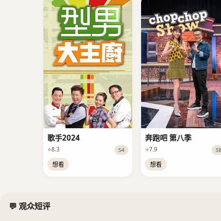
歌手2024
奔跑吧 第八季
⭐8.3
⭐7.9
S4
S
想看
想看
💬 观众短评